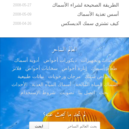
الطريقة الصحيحة لشراء الأسماك
2008-05-27
أسس تغذية الأسماك
2008-05-09
كيف تشتري سمك الديسكس
2008-04-26
العالم الساحر
معدات وتجهيزات
ديكورات أحواض
أدوية أسماك
طعام أسماك
إنارة أحواض
سخانات أحواض
فلاتر
أحواض سمك
مرجان ورخويات
نباتات طبيعية
أسماك المياه المالحة
أسماك المياه العذبة
الأحداث
بحث
اتصل بنا
تصويت
شروط الإستخدام
لم تجد ما تبحث عنه؟
ابحث