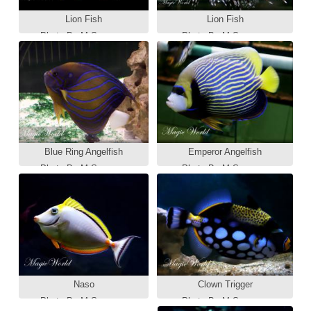
Lion Fish
Lion Fish
Photo By M.Samman
Photo By M.Samman
Blue Ring Angelfish
Emperor Angelfish
Photo By M.Samman
Photo By M.Samman
Naso
Clown Trigger
Photp By M.Samman
Photo By M.Samman