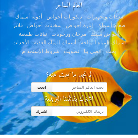
العالم الساحر
معدات وتجهيزات
ديكورات أحواض
أدوية أسماك
طعام أسماك
إنارة أحواض
سخانات أحواض
فلاتر
أحواض سمك
مرجان ورخويات
نباتات طبيعية
أسماك المياه المالحة
أسماك المياه العذبة
الأحداث
بحث
اتصل بنا
تصويت
شروط الإستخدام
لم تجد ما تبحث عنه؟
ابحث
اشترك بقائمتنا البريدية
اشترك