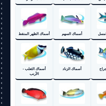
امسل
أسماك السهم
أسماك الظهر المنقط
راح
أسماك الزناد
أسماك الثعلب -
الأرنب