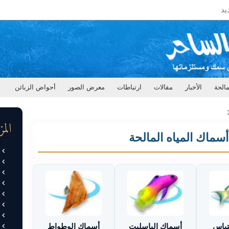
يد
الحة
الأخبار
مقالات
ارتباطات
معرض الصور
أحواض الزبائن
الم
ماك المياه المالحة
تياس
أسماك الباسليت
أسماك الوطواط