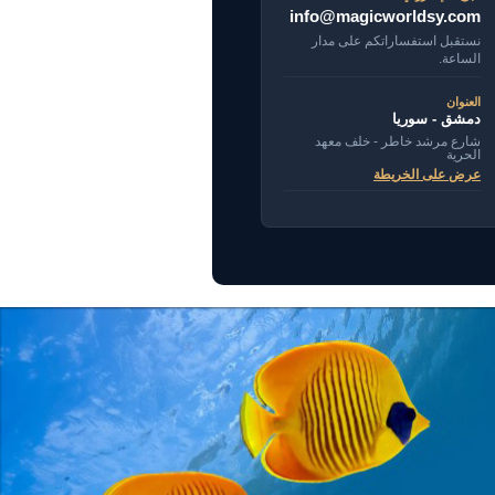
info@magicworldsy.com
نستقبل استفساراتكم على مدار
الساعة.
العنوان
دمشق - سوريا
شارع مرشد خاطر - خلف معهد
الحرية
عرض على الخريطة