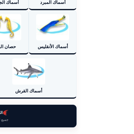
أسماك المبرد
أسماك الج
أسماك الأنقليس
حصان الب
أسماك القرش
ال
جميع 