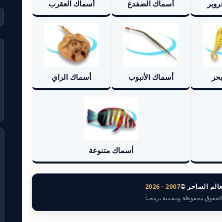
روبر
أسماك الضفدع
أسماك العقرب
حر
أسماك الأنبوب
أسماك الراي
أسماك متنوعة
عالم الساحر ©
2007 - 2026
الحقوق محفوظة ومحمية برمجياً