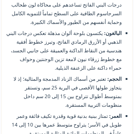
درجات البني الفاتح تساعدهم على محاكاة لون طحالب
السرجاسوم الطافية على السطح تماماً للتمويه الكامل
وحماية أنفسهم من الطيور والأسماك الكبيرة.
البالغون:
يكتسون بلوحة ألوان مذهلة تعكس درجات البني
الذهبي أو الأزرق الرمادي الفاتح، وتبرز خطوط أفقية
هندسية من النقاط الداكنة والعميقة على جانبي الجسد،
مع خطوط زرقاء نيون لامعة تزين الوجنتين وحواف
حمراء داكنة على الزعنفة الذيلية.
الحجم:
تعتبر من أسماك الزناد المدمجة والمثالية؛ إذ لا
يتجاوز طولها الأقصى في البرية 25 سم، وتستقر
بمتوسط أطوال تتراوح بين 15 إلى 20 سم داخل
منظومات التربية المستقرة.
العمر:
تمتاز ببنية بدنية قوية وقدرة تكيف فائقة وعمر
طويل في الأسر؛ يتراوح متوسط عمرها بين 10 إلى 14
عاماً في المنظومات المائية المثالية المستقرة.