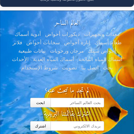
العالم الساحر
معدات وتجهيزات
ديكورات أحواض
أدوية أسماك
طعام أسماك
إنارة أحواض
سخانات أحواض
فلاتر
أحواض سمك
مرجان ورخويات
نباتات طبيعية
أسماك المياه المالحة
أسماك المياه العذبة
الأحداث
بحث
اتصل بنا
تصويت
شروط الإستخدام
لم تجد ما تبحث عنه؟
ابحث
اشترك بقائمتنا البريدية
اشترك