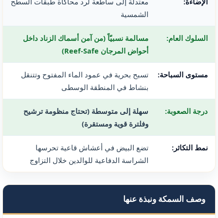
الإضاءة:
معتدلة إلى ساطعة لرد محاكاة طبقات السطح
الشمسية
السلوك العام:
مسالمة نسبيّاً (من آمن أسماك الزناد داخل
أحواض المرجان Reef-Safe)
مستوى السباحة:
تسبح بحرية في عمود الماء المفتوح وتتنقل
بنشاط في المنطقة الوسطى
درجة الصعوبة:
سهلة إلى متوسطة (تحتاج منظومة ترشيح
وفلترة قوية ومستقرة)
نمط التكاثر:
تضع البيض في أعشاش قاعية تحرسها
الشراسة الدفاعية للوالدين خلال التزاوج
وصف السمكة ونبذة عنها