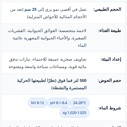
الحجم الطبيعي:
تصل في أقصى نمو بري إلى
25 سم
(تعد من
الأحجام المثالية للأحواض المنزلية)
طبيعة الغذاء:
لاحمة متخصصة: العوالق الحيوانية، القشريات
الصغيرة، والأحياء الحيوانية المجهرية عائمة
الماء
إعداد البيئة:
تجاويف صخرية عميقة للاحتماء، تيارات تدفق
مائية قوية، ومساحات سباحة واسعة ومفتوحة
حجم الحوض:
500 لتر فما فوق (نظرًا لطبيعتها الحركية
المستمرة والنشطة)
kH 8-12
pH 8.1-8.4
24-28°C
شروط الماء:
sg 1.020-1.025