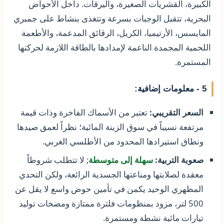
الكبيرة، القشريات الصغيرة، واليرقات. داخل الأحواض
البحرية، تتقبل الوجبات بسرعة وتتغذى بنشاط على جمبري
المايسس، الأرتيميا، الكريل، الرقائق المدعمة، والأطعمة
اللحمية المجمدة الناعمة لإمدادها بالطاقة اللازمة لحركتها
المستمرة.
5 - معلومات إضافية:
السعر التقريبي:
تعتبر من الأسماك الفاخرة وذات قيمة
مرتفعة نسيباً في سوق الزينة المائية؛ نظراً لعمق صيدها
ونطاق استيرادها المحدود من الأطلسي الغربي.
صعوبة التربية:
سهلة إلى متوسطة
; لا تتطلب شروطاً
معقدة لصلابتها ومناعتها الجسدية الرائعة، ولكن التحدي
المظهري الوحيد يكمن في تأمين حوض واسع لا يقل عن
500 لتر، مزود بمنظومات فلترة ممتازة ومضخات توليد
تيارات مائية نشطة ومستمرة.