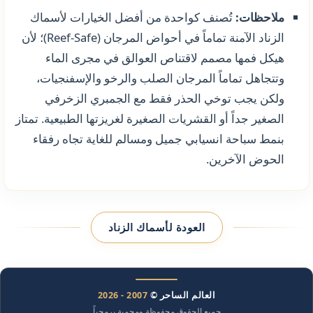
ملاحظات:
تُصنف كواحدة من أفضل الخيارات لأسماك
الزناد الآمنة تماماً في أحواض المرجان (Reef-Safe)؛ لأن
هيكل فمها مصمم لاقتناص العوالق في مجرى الماء
وتتجاهل تماماً المرجان الصلب والرخو والإسفنجيات،
ولكن يجب توخي الحذر فقط مع الجمبري الزخرفي
الصغير جداً أو القشريات الصغيرة لغريزتها الطبيعية. تمتاز
بنمط سباحة انسيابي جميل ومسالم للغاية تجاه رفقاء
الحوض الآخرين.
العودة لأسماك الزناد
العالم الساحر ©
2007 - 2026
جميع الحقوق محفوظة ومحمية برمجياً